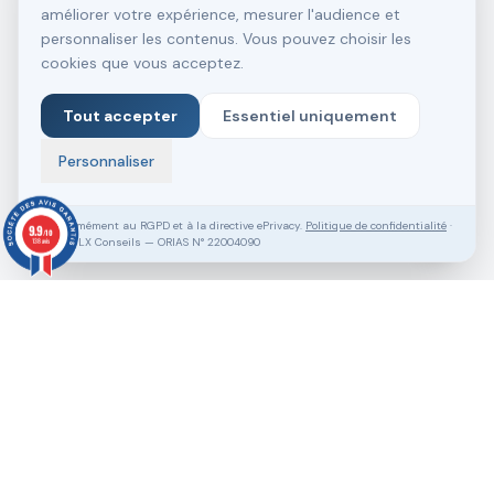
améliorer votre expérience, mesurer l'audience et
personnaliser les contenus. Vous pouvez choisir les
cookies que vous acceptez.
Tout accepter
Essentiel uniquement
Personnaliser
Conformément au RGPD et à la directive ePrivacy.
Politique de confidentialité
·
9.9
/10
SASU VLX Conseils — ORIAS N° 22004090
138 avis
Vous souhaitez aller plus loin ?
Pack Clé en Main Gratuit
Prendre RDV