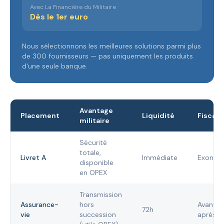
Avec La Financière du Militaire
Dès le 1er euro
Nous sélectionnons les meilleures solutions parmi plus
de 300 fournisseurs — pas uniquement les produits
d'une seule banque.
Avantage
Placement
Liquidité
Fiscali
militaire
Sécurité
totale,
Livret A
Immédiate
Exonéré
disponible
en OPEX
Transmission
Assurance-
hors
Avanta
72h
vie
succession
après 8