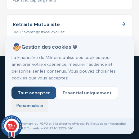
PER avec capital garanti
Retraite Mutualiste
RMC : avantage fiscal exclusif
Gestion des cookies 🍪
La Financière du Militaire utilise des cookies pour
améliorer votre expérience, mesurer l'audience et
personnaliser les contenus. Vous pouvez choisir les
L'ÉCOSYSTÈME LA FINANCIÈRE DU MILITAIRE
cookies que vous acceptez.
🏠
Cercle Mili Realty
Tout accepter
Essentiel uniquement
Immobilier & mutations militaires
Personnaliser
🛡️
Assurances Militaires
Conformément au RGPD et à la directive ePrivacy.
Politique de confidentialité
·
9.9
/10
SASU VLX Conseils — ORIAS N° 22004090
138 avis
Protection & assurance emprunteur