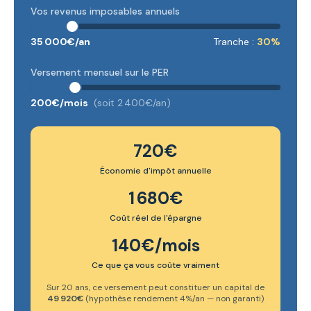
Vos revenus imposables annuels
35 000
€/an
Tranche :
30
%
Versement mensuel sur le PER
200
€/mois
(soit
2 400
€/an)
720
€
Économie d'impôt annuelle
1 680
€
Coût réel de l'épargne
140
€/mois
Ce que ça vous coûte vraiment
Sur 20 ans, ce versement peut constituer un capital de
49 920
€
(hypothèse rendement 4%/an — non garanti)