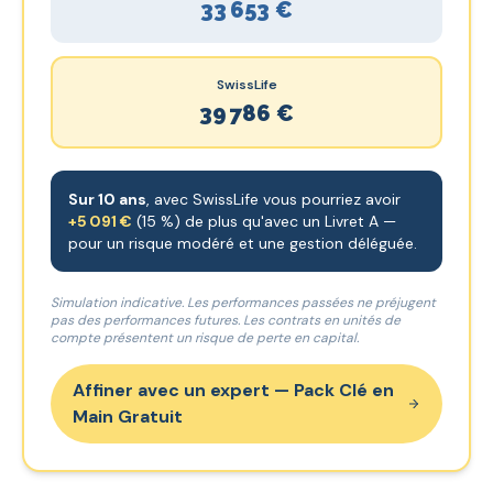
33 653 €
SwissLife
39 786 €
Sur
10
ans
, avec SwissLife vous pourriez avoir
+
5 091 €
(
15
%) de plus qu'avec un Livret A —
pour un risque modéré et une gestion déléguée.
Simulation indicative. Les performances passées ne préjugent
pas des performances futures. Les contrats en unités de
compte présentent un risque de perte en capital.
Affiner avec un expert — Pack Clé en
Main Gratuit