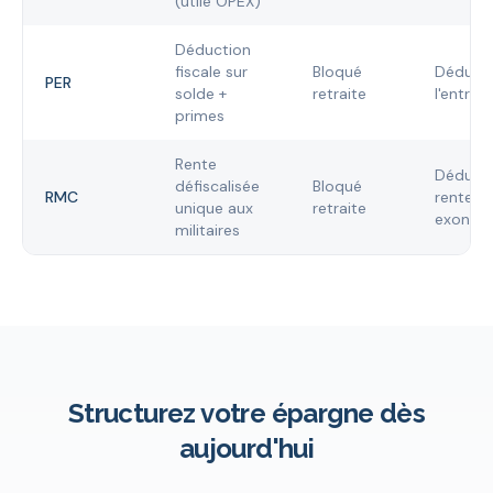
(utile OPEX)
Déduction
fiscale sur
Bloqué
Déducti
PER
solde +
retraite
l'entrée
primes
Rente
Déducti
défiscalisée
Bloqué
RMC
rente
unique aux
retraite
exonér
militaires
Structurez votre épargne dès
aujourd'hui