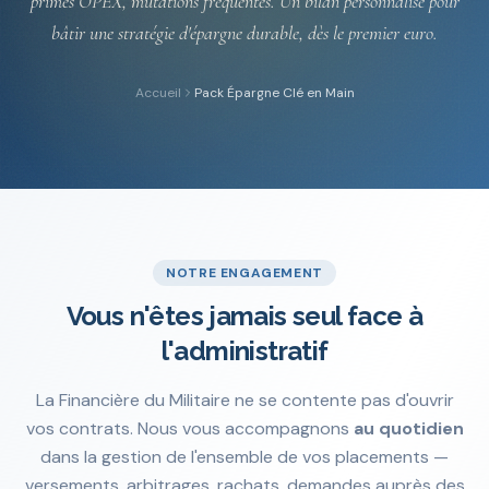
primes OPEX, mutations fréquentes. Un bilan personnalisé pour
bâtir une stratégie d'épargne durable, dès le premier euro.
Accueil
Pack Épargne Clé en Main
RDV Découverte 30 min
Espace client — Ambassadeur →
NOTRE ENGAGEMENT
Vous n'êtes jamais seul face à
l'administratif
La Financière du Militaire ne se contente pas d'ouvrir
vos contrats. Nous vous accompagnons
au quotidien
dans la gestion de l'ensemble de vos placements —
versements, arbitrages, rachats, demandes auprès des