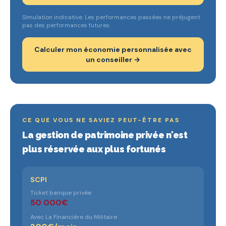
Simulation indicative. Les performances passées ne préjugent
pas des performances futures.
Calculer mon économie personnalisée avec
un conseiller →
CE QUE VOUS NE SAVIEZ PEUT-ÊTRE PAS
La gestion de patrimoine privée n'est
plus réservée aux plus fortunés
SCPI
Ticket banque privée
50 000€
Avec La Financière du Militaire