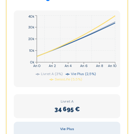
40k
30k
20k
10k
0k
An 0
An 2
An 4
An 6
An 8
An 10
Livret A (3%)
Vie Plus (2,5%)
SwissLife (5,5%)
Livret A
34 695 €
Vie Plus