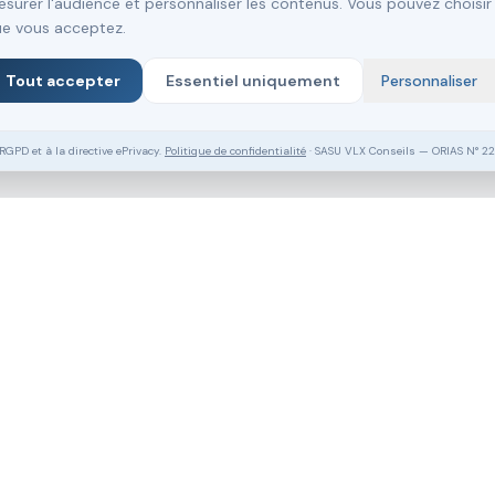
surer l'audience et personnaliser les contenus. Vous pouvez choisir
e vous acceptez.
Tout accepter
Essentiel uniquement
Personnaliser
PD et à la directive ePrivacy.
Politique de confidentialité
· SASU VLX Conseils — ORIAS N° 2
Vous souhaitez aller plus loin ?
Pack Clé en Main Gratuit
Prendre RDV