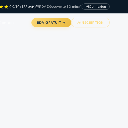
RDV Découverte 30 min
|
Connexion
9.9
/
10
(138 avis)
Contact
RDV GRATUIT →
INSCRIPTION