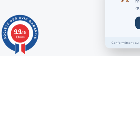
me
qu
9.9
/10
138 avis
Conformément au RG