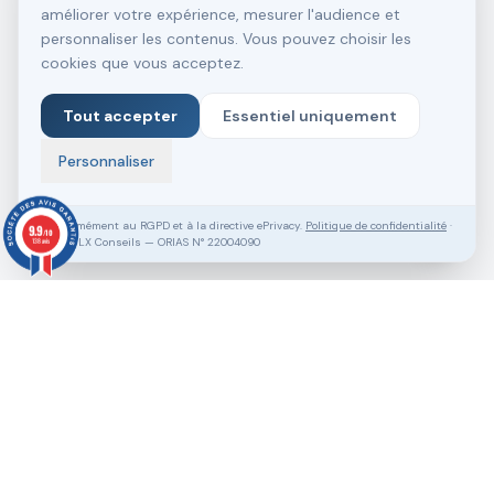
améliorer votre expérience, mesurer l'audience et
personnaliser les contenus. Vous pouvez choisir les
cookies que vous acceptez.
Tout accepter
Essentiel uniquement
Personnaliser
Conformément au RGPD et à la directive ePrivacy.
Politique de confidentialité
·
9.9
/10
SASU VLX Conseils — ORIAS N° 22004090
138 avis
Vous souhaitez aller plus loin ?
Pack Clé en Main Gratuit
Prendre RDV