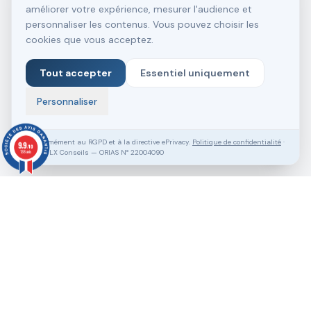
améliorer votre expérience, mesurer l'audience et
personnaliser les contenus. Vous pouvez choisir les
cookies que vous acceptez.
Tout accepter
Essentiel uniquement
Personnaliser
Conformément au RGPD et à la directive ePrivacy.
Politique de confidentialité
·
9.9
/10
SASU VLX Conseils — ORIAS N° 22004090
138 avis
Vous souhaitez aller plus loin ?
Pack Clé en Main Gratuit
Prendre RDV