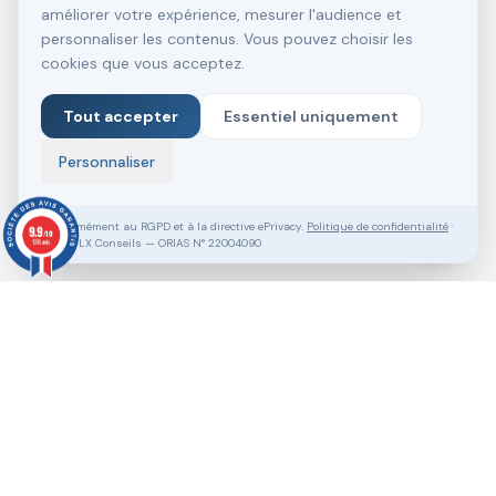
améliorer votre expérience, mesurer l'audience et
personnaliser les contenus. Vous pouvez choisir les
cookies que vous acceptez.
Tout accepter
Essentiel uniquement
Personnaliser
Conformément au RGPD et à la directive ePrivacy.
Politique de confidentialité
·
9.9
/10
SASU VLX Conseils — ORIAS N° 22004090
138 avis
Vous souhaitez aller plus loin ?
Pack Clé en Main Gratuit
Prendre RDV