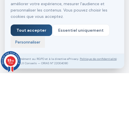
améliorer votre expérience, mesurer l'audience et
personnaliser les contenus. Vous pouvez choisir les
cookies que vous acceptez.
Tout accepter
Essentiel uniquement
Personnaliser
Conformément au RGPD et à la directive ePrivacy.
Politique de confidentialité
·
9.9
/10
SASU VLX Conseils — ORIAS N° 22004090
138 avis
Vous souhaitez aller plus loin ?
Pack Clé en Main Gratuit
Prendre RDV