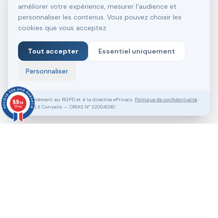
améliorer votre expérience, mesurer l'audience et
personnaliser les contenus. Vous pouvez choisir les
cookies que vous acceptez.
Tout accepter
Essentiel uniquement
Personnaliser
Conformément au RGPD et à la directive ePrivacy.
Politique de confidentialité
·
9.9
/10
SASU VLX Conseils — ORIAS N° 22004090
138 avis
Vous souhaitez aller plus loin ?
Pack Clé en Main Gratuit
Prendre RDV