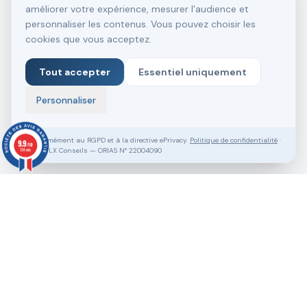
améliorer votre expérience, mesurer l'audience et
personnaliser les contenus. Vous pouvez choisir les
cookies que vous acceptez.
Tout accepter
Essentiel uniquement
Personnaliser
Conformément au RGPD et à la directive ePrivacy.
Politique de confidentialité
·
9.9
/10
SASU VLX Conseils — ORIAS N° 22004090
138 avis
Vous souhaitez aller plus loin ?
Pack Clé en Main Gratuit
Prendre RDV