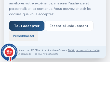
améliorer votre expérience, mesurer l'audience et
personnaliser les contenus. Vous pouvez choisir les
cookies que vous acceptez.
Tout accepter
Essentiel uniquement
Personnaliser
Conformément au RGPD et à la directive ePrivacy.
Politique de confidentialité
·
9.9
/10
SASU VLX Conseils — ORIAS N° 22004090
138 avis
Vous souhaitez aller plus loin ?
Pack Clé en Main Gratuit
Prendre RDV