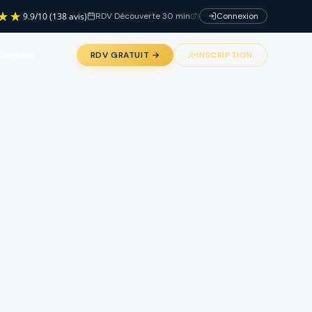
RDV Découverte 30 min
|
Connexion
9.9
/
10
(138 avis)
Contact
RDV GRATUIT →
INSCRIPTION