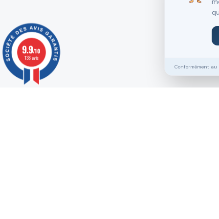
me
qu
9.9
/10
138 avis
Conformément au RG