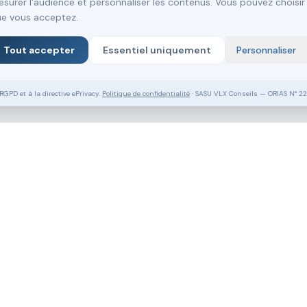
surer l'audience et personnaliser les contenus. Vous pouvez choisir
e vous acceptez.
Tout accepter
Essentiel uniquement
Personnaliser
PD et à la directive ePrivacy.
Politique de confidentialité
· SASU VLX Conseils — ORIAS N° 2
Vous souhaitez aller plus loin ?
Pack Clé en Main Gratuit
Prendre RDV