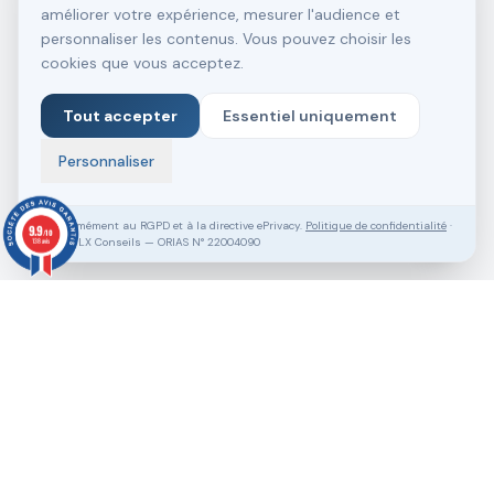
améliorer votre expérience, mesurer l'audience et
personnaliser les contenus. Vous pouvez choisir les
cookies que vous acceptez.
Tout accepter
Essentiel uniquement
Personnaliser
Conformément au RGPD et à la directive ePrivacy.
Politique de confidentialité
·
9.9
/10
SASU VLX Conseils — ORIAS N° 22004090
138 avis
Vous souhaitez aller plus loin ?
Pack Clé en Main Gratuit
Prendre RDV