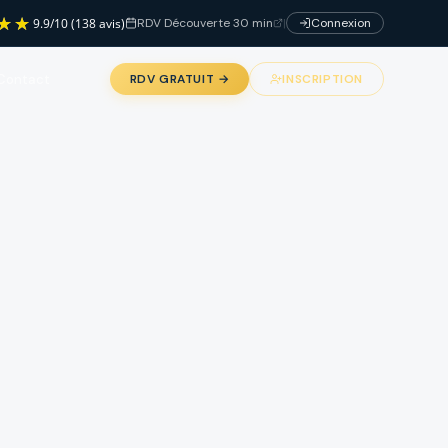
RDV Découverte 30 min
|
Connexion
9.9
/
10
(138 avis)
Contact
RDV GRATUIT →
INSCRIPTION