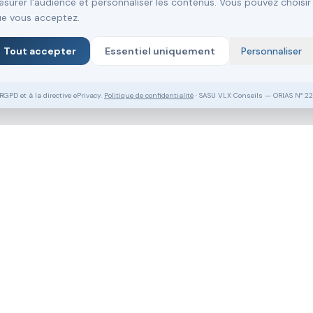
surer l'audience et personnaliser les contenus. Vous pouvez choisir
e vous acceptez.
Tout accepter
Essentiel uniquement
Personnaliser
PD et à la directive ePrivacy.
Politique de confidentialité
· SASU VLX Conseils — ORIAS N° 2
Vous souhaitez aller plus loin ?
Pack Clé en Main Gratuit
Prendre RDV