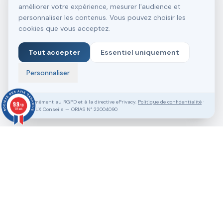
améliorer votre expérience, mesurer l'audience et
personnaliser les contenus. Vous pouvez choisir les
cookies que vous acceptez.
Tout accepter
Essentiel uniquement
Personnaliser
Conformément au RGPD et à la directive ePrivacy.
Politique de confidentialité
·
9.9
/10
SASU VLX Conseils — ORIAS N° 22004090
138 avis
Vous souhaitez aller plus loin ?
Pack Clé en Main Gratuit
Prendre RDV