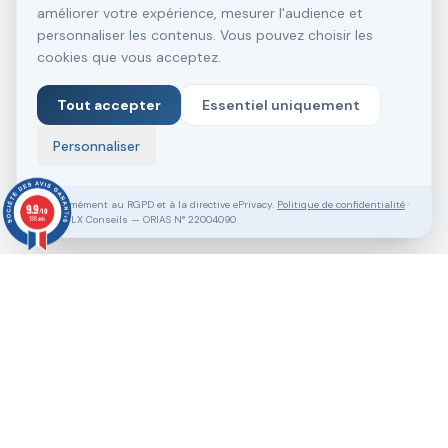
améliorer votre expérience, mesurer l'audience et
personnaliser les contenus. Vous pouvez choisir les
cookies que vous acceptez.
Tout accepter
Essentiel uniquement
Personnaliser
Conformément au RGPD et à la directive ePrivacy.
Politique de confidentialité
·
9.9
/10
SASU VLX Conseils — ORIAS N° 22004090
138 avis
Vous souhaitez aller plus loin ?
Pack Clé en Main Gratuit
Prendre RDV