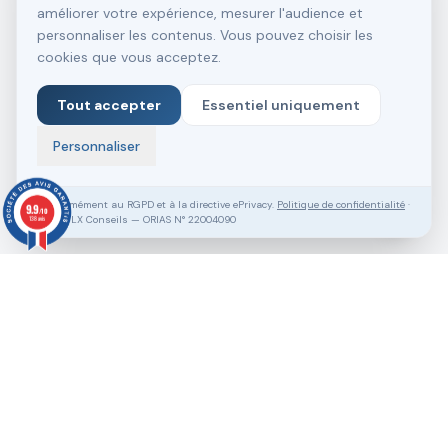
améliorer votre expérience, mesurer l'audience et
personnaliser les contenus. Vous pouvez choisir les
cookies que vous acceptez.
Tout accepter
Essentiel uniquement
Personnaliser
Conformément au RGPD et à la directive ePrivacy.
Politique de confidentialité
·
9.9
/10
SASU VLX Conseils — ORIAS N° 22004090
138 avis
Vous souhaitez aller plus loin ?
Pack Clé en Main Gratuit
Prendre RDV