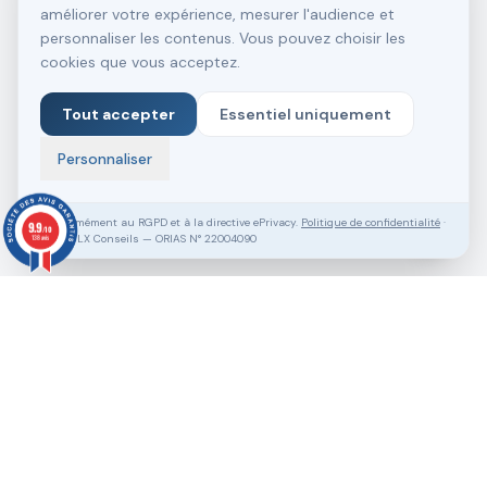
améliorer votre expérience, mesurer l'audience et
personnaliser les contenus. Vous pouvez choisir les
cookies que vous acceptez.
Tout accepter
Essentiel uniquement
Personnaliser
Conformément au RGPD et à la directive ePrivacy.
Politique de confidentialité
·
9.9
/10
SASU VLX Conseils — ORIAS N° 22004090
138 avis
Vous souhaitez aller plus loin ?
Pack Clé en Main Gratuit
Prendre RDV