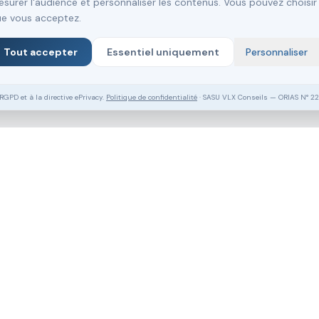
surer l'audience et personnaliser les contenus. Vous pouvez choisir
e vous acceptez.
Tout accepter
Essentiel uniquement
Personnaliser
PD et à la directive ePrivacy.
Politique de confidentialité
· SASU VLX Conseils — ORIAS N° 2
Vous souhaitez aller plus loin ?
Pack Clé en Main Gratuit
Prendre RDV