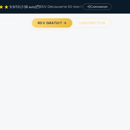
RDV Découverte 30 min
|
Connexion
9.9
/
10
(138 avis)
Contact
RDV GRATUIT →
INSCRIPTION