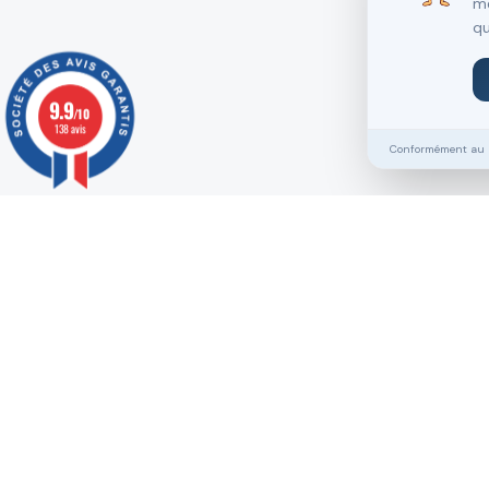
me
qu
9.9
/10
138 avis
Conformément au RG