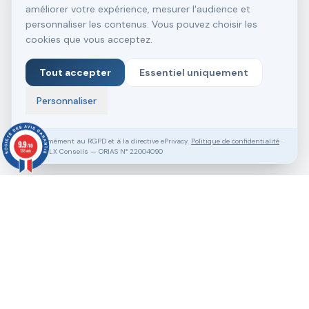
améliorer votre expérience, mesurer l'audience et
personnaliser les contenus. Vous pouvez choisir les
cookies que vous acceptez.
Tout accepter
Essentiel uniquement
Personnaliser
Conformément au RGPD et à la directive ePrivacy.
Politique de confidentialité
·
9.9
/10
SASU VLX Conseils — ORIAS N° 22004090
138 avis
Vous souhaitez aller plus loin ?
Pack Clé en Main Gratuit
Prendre RDV