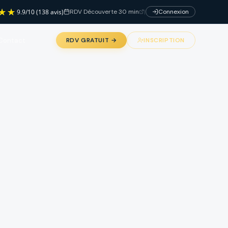
RDV Découverte 30 min
|
Connexion
9.9
/
10
(138 avis)
Contact
RDV GRATUIT →
INSCRIPTION