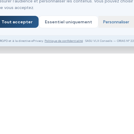
surer l'audience et personnaliser les contenus. Vous pouvez choisir
e vous acceptez.
Tout accepter
Essentiel uniquement
Personnaliser
PD et à la directive ePrivacy.
Politique de confidentialité
· SASU VLX Conseils — ORIAS N° 2
Vous souhaitez aller plus loin ?
Pack Clé en Main Gratuit
Prendre RDV