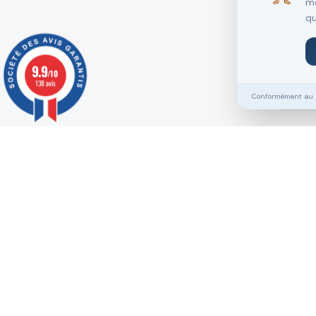
me
qu
9.9
/10
138 avis
Conformément au RG