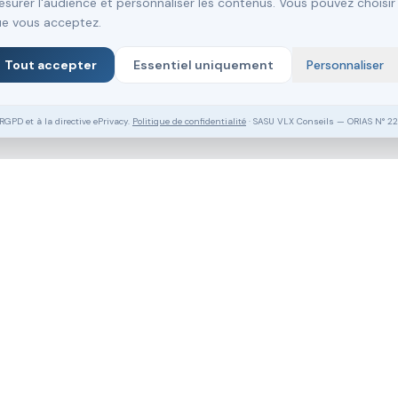
surer l'audience et personnaliser les contenus. Vous pouvez choisir
e vous acceptez.
Tout accepter
Essentiel uniquement
Personnaliser
PD et à la directive ePrivacy.
Politique de confidentialité
· SASU VLX Conseils — ORIAS N° 2
Vous souhaitez aller plus loin ?
Pack Clé en Main Gratuit
Prendre RDV