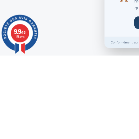
me
qu
9.9
/10
138 avis
Conformément au RG