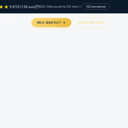
RDV Découverte 30 min
|
Connexion
9.9
/
10
(138 avis)
Contact
RDV GRATUIT →
INSCRIPTION