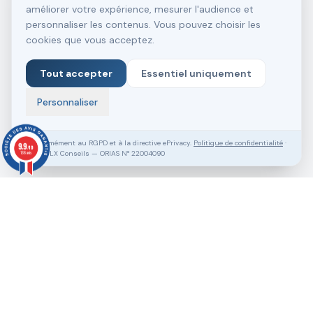
améliorer votre expérience, mesurer l'audience et
personnaliser les contenus. Vous pouvez choisir les
cookies que vous acceptez.
Tout accepter
Essentiel uniquement
Personnaliser
Conformément au RGPD et à la directive ePrivacy.
Politique de confidentialité
·
9.9
/10
SASU VLX Conseils — ORIAS N° 22004090
138 avis
Vous souhaitez aller plus loin ?
Pack Clé en Main Gratuit
Prendre RDV