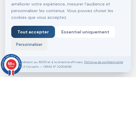
améliorer votre expérience, mesurer l'audience et
personnaliser les contenus. Vous pouvez choisir les
cookies que vous acceptez.
Tout accepter
Essentiel uniquement
Personnaliser
Conformément au RGPD et à la directive ePrivacy.
Politique de confidentialité
·
9.9
/10
SASU VLX Conseils — ORIAS N° 22004090
138 avis
Vous souhaitez aller plus loin ?
Pack Clé en Main Gratuit
Prendre RDV