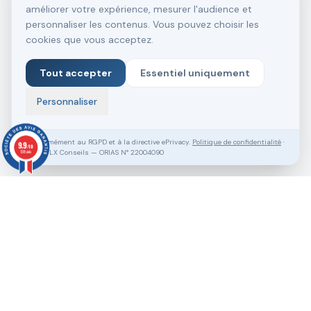
améliorer votre expérience, mesurer l'audience et
personnaliser les contenus. Vous pouvez choisir les
cookies que vous acceptez.
Tout accepter
Essentiel uniquement
Personnaliser
Conformément au RGPD et à la directive ePrivacy.
Politique de confidentialité
·
9.9
/10
SASU VLX Conseils — ORIAS N° 22004090
138 avis
Vous souhaitez aller plus loin ?
Pack Clé en Main Gratuit
Prendre RDV