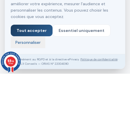
améliorer votre expérience, mesurer l'audience et
personnaliser les contenus. Vous pouvez choisir les
cookies que vous acceptez.
Tout accepter
Essentiel uniquement
Personnaliser
Conformément au RGPD et à la directive ePrivacy.
Politique de confidentialité
·
9.9
/10
SASU VLX Conseils — ORIAS N° 22004090
138 avis
Vous souhaitez aller plus loin ?
Pack Clé en Main Gratuit
Prendre RDV