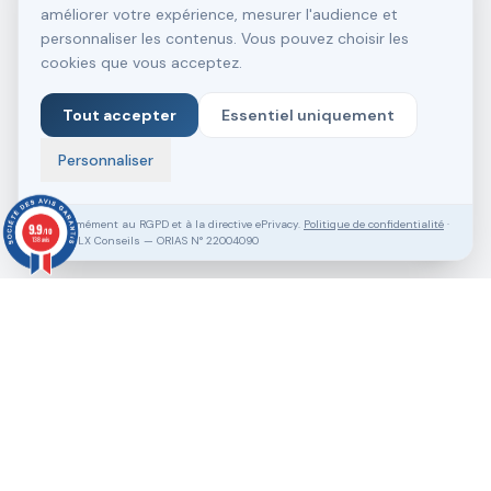
améliorer votre expérience, mesurer l'audience et
personnaliser les contenus. Vous pouvez choisir les
cookies que vous acceptez.
Tout accepter
Essentiel uniquement
Personnaliser
Conformément au RGPD et à la directive ePrivacy.
Politique de confidentialité
·
9.9
/10
SASU VLX Conseils — ORIAS N° 22004090
138 avis
Vous souhaitez aller plus loin ?
Pack Clé en Main Gratuit
Prendre RDV