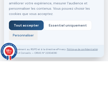
améliorer votre expérience, mesurer l'audience et
personnaliser les contenus. Vous pouvez choisir les
cookies que vous acceptez.
Tout accepter
Essentiel uniquement
Personnaliser
Conformément au RGPD et à la directive ePrivacy.
Politique de confidentialité
·
9.9
/10
SASU VLX Conseils — ORIAS N° 22004090
138 avis
Vous souhaitez aller plus loin ?
Pack Clé en Main Gratuit
Prendre RDV