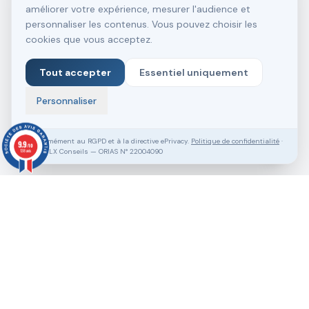
améliorer votre expérience, mesurer l'audience et
personnaliser les contenus. Vous pouvez choisir les
cookies que vous acceptez.
Tout accepter
Essentiel uniquement
Personnaliser
Conformément au RGPD et à la directive ePrivacy.
Politique de confidentialité
·
9.9
/10
SASU VLX Conseils — ORIAS N° 22004090
138 avis
Vous souhaitez aller plus loin ?
Pack Clé en Main Gratuit
Prendre RDV