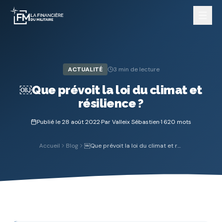
ACTUALITÉ
3
min de lecture
￼Que prévoit la loi du climat et
Nos services
résilience ?
Publié le
28 août 2022
·
Par
Valleix Sébastien
·
1 620
mots
Accueil
Blog
￼Que prévoit la loi du climat et résilience ?