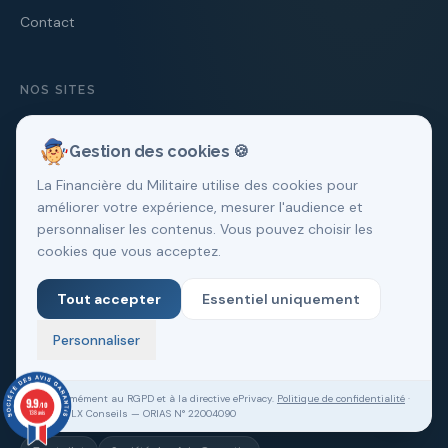
Contact
NOS SITES
Crédit Immobilier Militaire
Gestion des cookies 🍪
Assurances Immobilières pour Militaires
La Financière du Militaire utilise des cookies pour
Cercle Mili Realty
améliorer votre expérience, mesurer l'audience et
personnaliser les contenus. Vous pouvez choisir les
La Finance Opérationnelle
cookies que vous acceptez.
Arturea Immo
Tout accepter
Essentiel uniquement
CONFIANCE
Personnaliser
Conformément au RGPD et à la directive ePrivacy.
Politique de confidentialité
·
9.9
/10
SASU VLX Conseils — ORIAS N° 22004090
138 avis