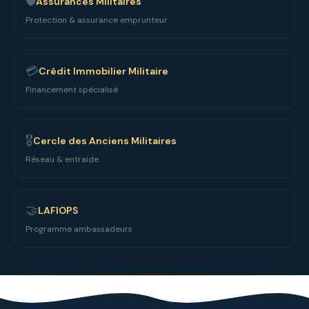
🛡️
Assurances Militaires
Protection & assurance emprunteur
💳
Crédit Immobilier Militaire
Financement spécialisé
🎖️
Cercle des Anciens Militaires
Réseau & entraide
🤝
LAFIOPS
Programme ambassadeurs